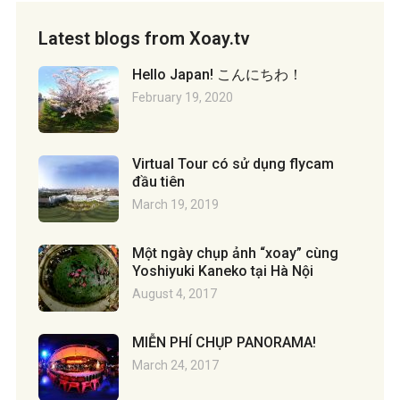
Latest blogs from Xoay.tv
Hello Japan! こんにちわ！
February 19, 2020
Virtual Tour có sử dụng flycam
đầu tiên
March 19, 2019
Một ngày chụp ảnh “xoay” cùng
Yoshiyuki Kaneko tại Hà Nội
August 4, 2017
MIỄN PHÍ CHỤP PANORAMA!
March 24, 2017