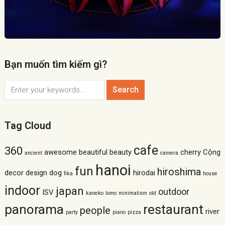
Bạn muốn tìm kiếm gì?
Tag Cloud
cafe
360
awesome
beautiful
beauty
cherry
Cộng
ancient
camera
hanoi
fun
hiroshima
decor
design
dog
hirodai
fika
house
indoor
japan
outdoor
ISV
kaneko
lomo
minimalism
old
panorama
restaurant
people
river
party
piano
pizza