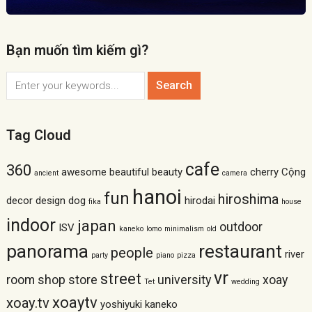
Bạn muốn tìm kiếm gì?
Tag Cloud
cafe
360
awesome
beautiful
beauty
cherry
Cộng
ancient
camera
hanoi
fun
hiroshima
decor
design
dog
hirodai
fika
house
indoor
japan
outdoor
ISV
kaneko
lomo
minimalism
old
panorama
restaurant
people
river
party
piano
pizza
vr
street
room
shop
store
university
xoay
Tet
wedding
xoaytv
xoay.tv
yoshiyuki kaneko