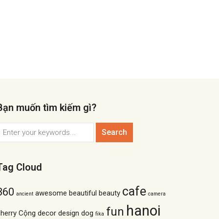
Bạn muốn tìm kiếm gì?
Tag Cloud
cafe
360
awesome
beautiful
beauty
ancient
camera
hanoi
fun
herry
Cộng
decor
design
dog
fika