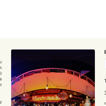
ội
h
ở
và
ột
g
c