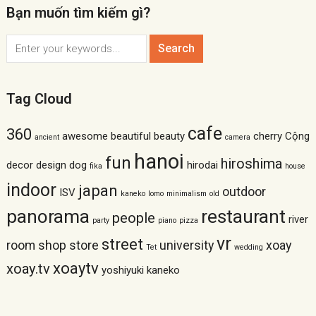
Bạn muốn tìm kiếm gì?
Tag Cloud
cafe
360
awesome
beautiful
beauty
cherry
Cộng
ancient
camera
hanoi
fun
hiroshima
decor
design
dog
hirodai
fika
house
indoor
japan
outdoor
ISV
kaneko
lomo
minimalism
old
panorama
restaurant
people
river
party
piano
pizza
vr
street
room
shop
store
university
xoay
Tet
wedding
xoaytv
xoay.tv
yoshiyuki kaneko