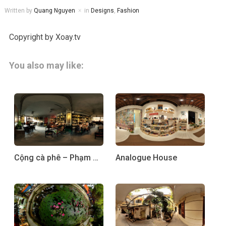
Written by
Quang Nguyen
in
Designs
,
Fashion
Copyright by Xoay.tv
You also may like:
Cộng cà phê – Phạm Ngọc Thạch
Analogue House